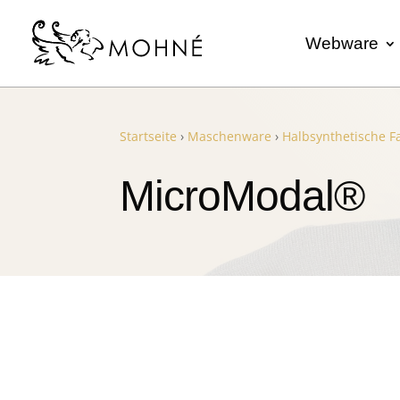
Webware
Startseite
›
Maschenware
›
Halbsynthetische F
MicroModal®