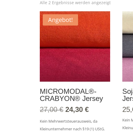
Alle 2 Ergebnisse werden angezeigt
Angebot!
MICROMODAL®-
Soj
CRABYON® Jersey
Jer
Ursprünglicher
Aktueller
27,00
€
24,30
€
25
Preis
Preis
Kein 
Kein Mehrwertsteuerausweis, da
war:
ist:
Klein
Kleinunternehmer nach §19 (1) UStG.
27,00 €
24,30 €.