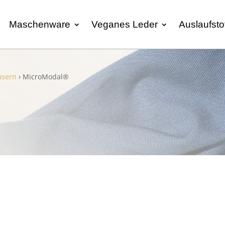
Maschenware
Veganes Leder
Auslaufsto
asern
› MicroModal®