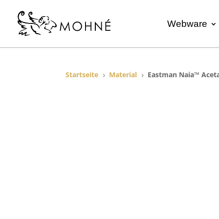
Webware
Startseite
Material
Eastman Naia™ Acet
5
5