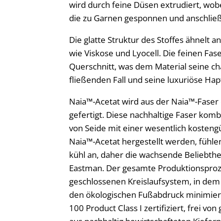
wird durch feine Düsen extrudiert, wob
die zu Garnen gesponnen und anschlie
Die glatte Struktur des Stoffes ähnelt 
wie Viskose und Lyocell. Die feinen Fa
Querschnitt, was dem Material seine ch
fließenden Fall und seine luxuriöse Hapt
Naia™-Acetat wird aus der Naia™-Fase
gefertigt. Diese nachhaltige Faser kom
von Seide mit einer wesentlich kostengü
Naia™-Acetat hergestellt werden, fühlen
kühl an, daher die wachsende Beliebthe
Eastman. Der gesamte Produktionsproze
geschlossenen Kreislaufsystem, in dem
den ökologischen Fußabdruck minimier
100 Product Class I zertifiziert, frei v