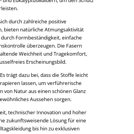
n- und Eukalyptuswäldern, um den Schutz
leisten.
ich durch zahlreiche positive
n, bieten natürliche Atmungsaktivität
 durch Formbeständigkeit, einfache
hskontrolle überzeugen. Die Fasern
haltende Weichheit und Tragekomfort,
fusselfreies Erscheinungsbild.
Es trägt dazu bei, dass die Stoffe leicht
drapieren lassen, um verführerische
ben von Natur aus einen schönen Glanz
rgewöhnliches Aussehen sorgen.
eit, technischer Innovation und hoher
eine zukunftsweisende Lösung für eine
tagskleidung bis hin zu exklusiven