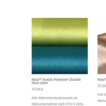
Naia™ Acetat-Polyester-Double
Naia™
Face-Satin
37,0
37,00
€
Kein 
Kein Mehrwertsteuerausweis, da
Klein
Kleinunternehmer nach §19 (1) UStG.